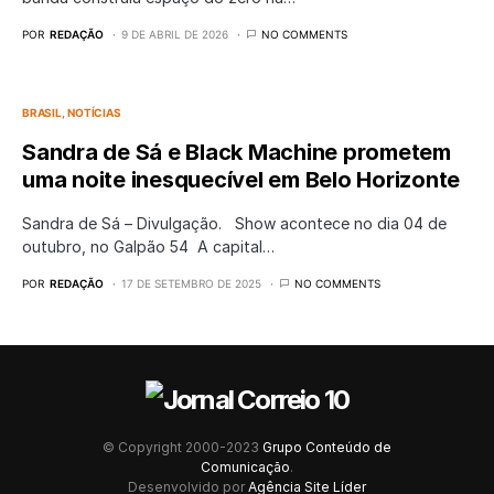
POR
REDAÇÃO
9 DE ABRIL DE 2026
NO COMMENTS
BRASIL
NOTÍCIAS
Sandra de Sá e Black Machine prometem
uma noite inesquecível em Belo Horizonte
Sandra de Sá – Divulgação. Show acontece no dia 04 de
outubro, no Galpão 54 A capital…
POR
REDAÇÃO
17 DE SETEMBRO DE 2025
NO COMMENTS
© Copyright 2000-2023
Grupo Conteúdo de
Comunicação
.
Desenvolvido por
Agência Site Líder