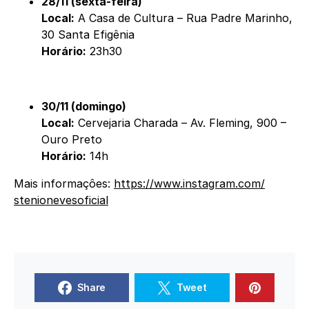
28/11 (sexta-feira)
Local:
A Casa de Cultura –
Rua Padre Marinho,
30 Santa Efig
ê
nia
Horário:
23h30
30/11 (domingo)
Local:
Cervejaria Charada –
Av. Fleming, 900 –
Ouro Preto
Horário:
14h
Mais informaçôes:
https://www.
instagram.com/
stenionevesoficial
Share
Tweet