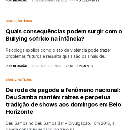
POR
REDAÇÃO
8 DE DEZEMBRO DE 2025
NO COMMENTS
BRASIL
NOTÍCIAS
Quais consequências podem surgir com o
Bullying sofrido na infância?
Psicóloga explica como o ato de violência pode trazer
problemas futuros e ressalta quais são os sinais de…
POR
REDAÇÃO
29 DE MAIO DE 2024
NO COMMENTS
BRASIL
NOTÍCIAS
De roda de pagode a fenômeno nacional:
Deu Samba mantém raízes e perpetua
tradição de shows aos domingos em Belo
Horizonte
Deu Samba no Deu Samba Bar – Divulgação. Em 2018, a
banda construiu espaço do zero na…