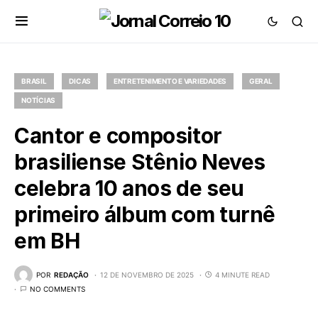
BRASIL
DICAS
ENTRETENIMENTO E VARIEDADES
GERAL
NOTÍCIAS
Cantor e compositor
brasiliense Stênio Neves
celebra 10 anos de seu
primeiro álbum com turnê
em BH
POR
REDAÇÃO
12 DE NOVEMBRO DE 2025
4 MINUTE READ
NO COMMENTS