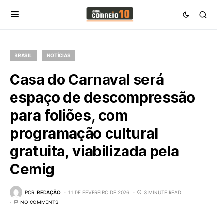
BRASIL
NOTÍCIAS
Casa do Carnaval será
espaço de descompressão
para foliões, com
programação cultural
gratuita, viabilizada pela
Cemig
POR
REDAÇÃO
11 DE FEVEREIRO DE 2026
3 MINUTE READ
NO COMMENTS