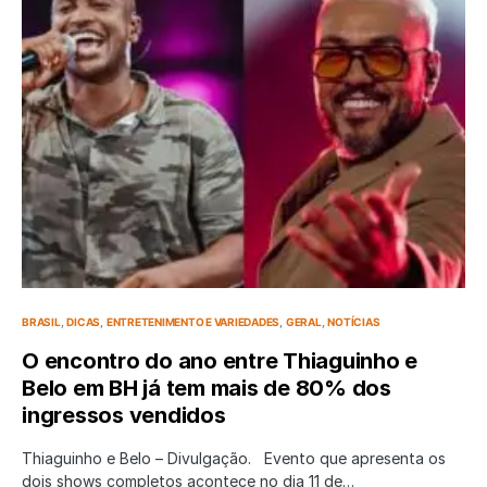
BRASIL
DICAS
ENTRETENIMENTO E VARIEDADES
GERAL
NOTÍCIAS
O encontro do ano entre Thiaguinho e
Belo em BH já tem mais de 80% dos
ingressos vendidos
Thiaguinho e Belo – Divulgação. Evento que apresenta os
dois shows completos acontece no dia 11 de…