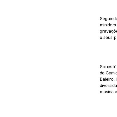
Seguindo
minidocu
gravaçõe
e seus p
Sonastér
da Cemi
Baleiro,
diversid
música a