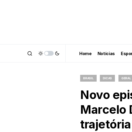
Home
Notícias
Espo
BRASIL
DICAS
GERAL
Novo epis
Marcelo D
trajetória