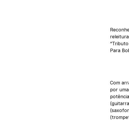
Reconhec
releitur
“Tributo
Para Bob
Com arr
por uma 
potência
(guitarr
(saxofon
(trompet