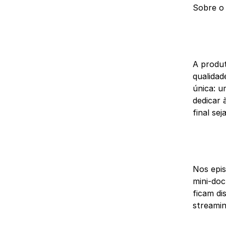
Sobre o 
A produ
qualidad
única: u
dedicar 
final sej
Nos epis
mini-doc
ficam di
streamin