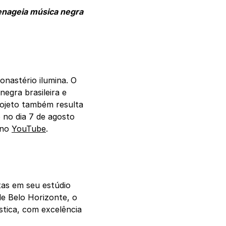
menageia música negra
onastério ilumina. O
egra brasileira e
rojeto também resulta
 no dia 7 de agosto
o no
YouTube
.
tas em seu estúdio
e Belo Horizonte, o
stica, com excelência