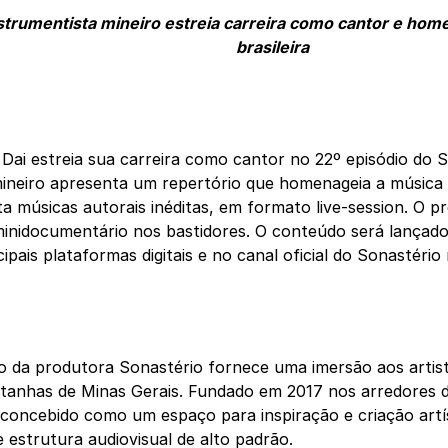
nstrumentista mineiro estreia carreira como cantor e ho
brasileira
Dai estreia sua carreira como cantor no 22º episódio do S
mineiro apresenta um repertório que homenageia a música n
a músicas autorais inéditas, em formato live-session. O p
nidocumentário nos bastidores. O conteúdo será lançado
cipais plataformas digitais e no canal oficial do Sonastéri
o da produtora Sonastério fornece uma imersão aos artis
anhas de Minas Gerais. Fundado em 2017 nos arredores d
i concebido como um espaço para inspiração e criação artí
e estrutura audiovisual de alto padrão.