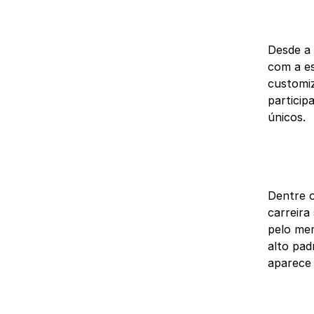
Desde a 
com a es
customiz
particip
únicos.
Dentre o
carreira
pelo mer
alto pad
aparece 