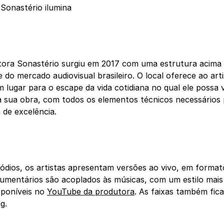
Sonastério ilumina
tora Sonastério surgiu em 2017 com uma estrutura acima
e do mercado audiovisual brasileiro. O local oferece ao art
m lugar para o escape da vida cotidiana no qual ele possa
à sua obra, com todos os elementos técnicos necessários 
a de excelência.
ódios, os artistas apresentam versões ao vivo, em formato
umentários são acoplados às músicas, com um estilo mais l
sponíveis no
YouTube da produtora
. As faixas também fic
g.