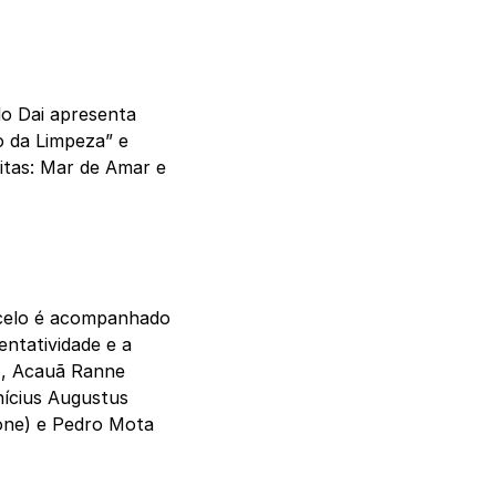
lo Dai apresenta
o da Limpeza” e
ditas: Mar de Amar e
rcelo é acompanhado
ntatividade e a
o), Acauã Ranne
nícius Augustus
bone) e Pedro Mota