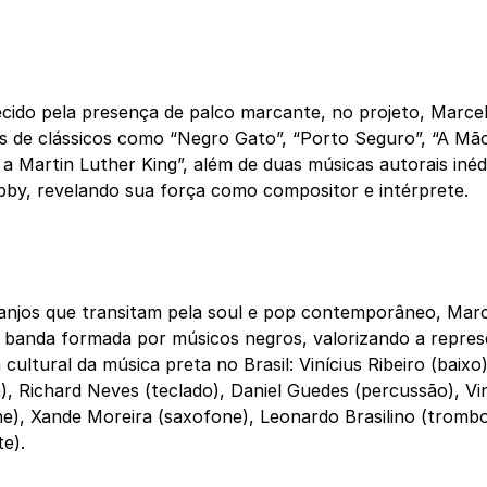
ido pela presença de palco marcante, no projeto, Marce
as de clássicos como “Negro Gato”, “Porto Seguro”, “A Mã
 a Martin Luther King”, além de duas músicas autorais iné
by, revelando sua força como compositor e intérprete.
anjos que transitam pela soul e pop contemporâneo, Ma
banda formada por músicos negros, valorizando a represe
 cultural da música preta no Brasil: Vinícius Ribeiro (baix
a), Richard Neves (teclado), Daniel Guedes (percussão), Vi
e), Xande Moreira (saxofone), Leonardo Brasilino (trom
e).