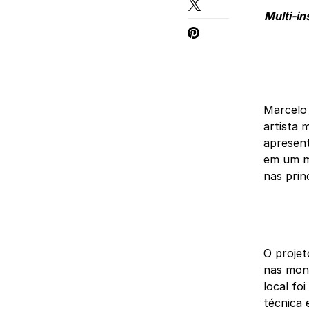
Multi-i
Marcelo 
artista 
apresent
em um mi
nas prin
O projet
nas mont
local fo
técnica 