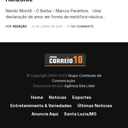
Nando Montê – O Barba – Marcus Paranhos. Uma
declaração de amor em forma de metáfora náutica…
POR
REDAÇÃO
23 DE JUNHO DE 2025
NO COMMENTS
© Copyright 2000-2023
Grupo Conteúdo de
Comunicação
.
Desenvolvido por
Agência Site Líder
Home
Notícias
Esportes
Entretenimento & Variedades
Últimas Notícias
Anuncie Aqui
Santa Luzia/MG